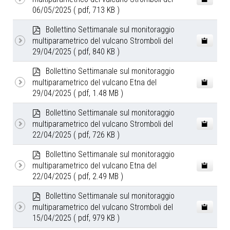
f
06/05/2025
( pdf, 713 KB )
p
Bollettino Settimanale sul monitoraggio
d
multiparametrico del vulcano Stromboli del
f
29/04/2025
( pdf, 840 KB )
p
Bollettino Settimanale sul monitoraggio
d
multiparametrico del vulcano Etna del
f
29/04/2025
( pdf, 1.48 MB )
p
Bollettino Settimanale sul monitoraggio
d
multiparametrico del vulcano Stromboli del
f
22/04/2025
( pdf, 726 KB )
p
Bollettino Settimanale sul monitoraggio
d
multiparametrico del vulcano Etna del
f
22/04/2025
( pdf, 2.49 MB )
p
Bollettino Settimanale sul monitoraggio
d
multiparametrico del vulcano Stromboli del
f
15/04/2025
( pdf, 979 KB )