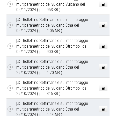
d
multiparametrico del vulcano Vulcano del
f
05/11/2024
( pdf, 953 KB )
p
Bollettino Settimanale sul monitoraggio
d
multiparametrico del vulcano Etna del
f
05/11/2024
( pdf, 1.05 MB )
p
Bollettino Settimanale sul monitoraggio
d
multiparametrico del vulcano Stromboli del
f
05/11/2024
( pdf, 900 KB )
p
Bollettino Settimanale sul monitoraggio
d
multiparametrico del vulcano Etna del
f
29/10/2024
( pdf, 1.70 MB )
p
Bollettino Settimanale sul monitoraggio
d
multiparametrico del vulcano Stromboli del
f
29/10/2024
( pdf, 816 KB )
p
Bollettino Settimanale sul monitoraggio
d
multiparametrico del vulcano Etna del
f
22/10/2024
( pdf, 1.14 MB )