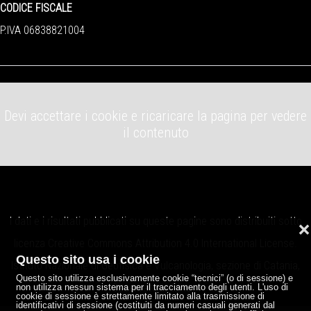
CODICE FISCALE
P.IVA 06838821004
Devi accettare i cookie e ricaricare la pagina per vedere
il contenuto
I dati e i risultati pubblicati su queste pagine sono distribuiti sotto
❌
licenza
Creative Commons Attribution 4.0 International License
.
Questo sito usa i cookie
Istituto Nazionale di Geofisica e Vulcanologia, sezione di Catania,
Questo sito utilizza esclusivamente cookie “tecnici” (o di sessione) e
Osservatorio Etneo.
non utilizza nessun sistema per il tracciamento degli utenti. L'uso di
cookie di sessione è strettamente limitato alla trasmissione di
identificativi di sessione (costituiti da numeri casuali generati dal