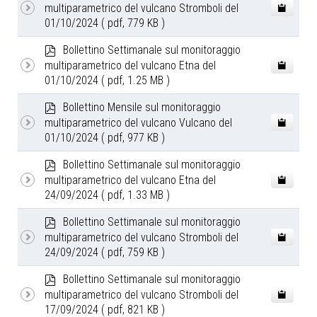
d
multiparametrico del vulcano Stromboli del
f
01/10/2024
( pdf, 779 KB )
p
Bollettino Settimanale sul monitoraggio
d
multiparametrico del vulcano Etna del
f
01/10/2024
( pdf, 1.25 MB )
p
Bollettino Mensile sul monitoraggio
d
multiparametrico del vulcano Vulcano del
f
01/10/2024
( pdf, 977 KB )
p
Bollettino Settimanale sul monitoraggio
d
multiparametrico del vulcano Etna del
f
24/09/2024
( pdf, 1.33 MB )
p
Bollettino Settimanale sul monitoraggio
d
multiparametrico del vulcano Stromboli del
f
24/09/2024
( pdf, 759 KB )
p
Bollettino Settimanale sul monitoraggio
d
multiparametrico del vulcano Stromboli del
f
17/09/2024
( pdf, 821 KB )