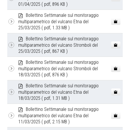
f
01/04/2025
( pdf, 896 KB )
p
Bollettino Settimanale sul monitoraggio
d
multiparametrico del vulcano Etna del
f
25/03/2025
( pdf, 1.33 MB )
p
Bollettino Settimanale sul monitoraggio
d
multiparametrico del vulcano Stromboli del
f
25/03/2025
( pdf, 867 KB )
p
Bollettino Settimanale sul monitoraggio
d
multiparametrico del vulcano Stromboli del
f
18/03/2025
( pdf, 876 KB )
p
Bollettino Settimanale sul monitoraggio
d
multiparametrico del vulcano Etna del
f
18/03/2025
( pdf, 1.31 MB )
p
Bollettino Settimanale sul monitoraggio
d
multiparametrico del vulcano Etna del
f
11/03/2025
( pdf, 2.15 MB )