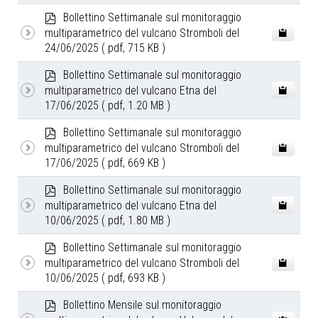
p
Bollettino Settimanale sul monitoraggio
d
multiparametrico del vulcano Stromboli del
f
24/06/2025
( pdf, 715 KB )
p
Bollettino Settimanale sul monitoraggio
d
multiparametrico del vulcano Etna del
f
17/06/2025
( pdf, 1.20 MB )
p
Bollettino Settimanale sul monitoraggio
d
multiparametrico del vulcano Stromboli del
f
17/06/2025
( pdf, 669 KB )
p
Bollettino Settimanale sul monitoraggio
d
multiparametrico del vulcano Etna del
f
10/06/2025
( pdf, 1.80 MB )
p
Bollettino Settimanale sul monitoraggio
d
multiparametrico del vulcano Stromboli del
f
10/06/2025
( pdf, 693 KB )
p
Bollettino Mensile sul monitoraggio
d