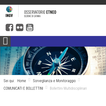
Sei qui:
Home
Sorveglianza e Monitoraggio
COMUNICATI E BOLLETTINI
Bollettini Multidisciplinari