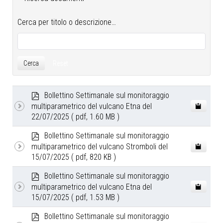
Cerca per titolo o descrizione…
Cerca
Reset
p
Bollettino Settimanale sul monitoraggio
d
multiparametrico del vulcano Etna del
f
22/07/2025
( pdf, 1.60 MB )
p
Bollettino Settimanale sul monitoraggio
d
multiparametrico del vulcano Stromboli del
f
15/07/2025
( pdf, 820 KB )
p
Bollettino Settimanale sul monitoraggio
d
multiparametrico del vulcano Etna del
f
15/07/2025
( pdf, 1.53 MB )
p
Bollettino Settimanale sul monitoraggio