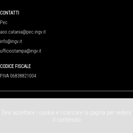
CONTATTI
Pec
aoo.catania@pec.ingv.it
info@ingv.it
ufficiostampa@ingv.it
CODICE FISCALE
P.IVA 06838821004
Devi accettare i cookie e ricaricare la pagina per vedere
il contenuto