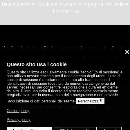
Devi accettare i cookie e ricaricare la pagina per vedere
il contenuto
I dati e i risultati pubblicati su queste pagine sono distribuiti sotto
❌
licenza
Creative Commons Attribution 4.0 International License
.
Questo sito usa i cookie
Istituto Nazionale di Geofisica e Vulcanologia, sezione di Catania,
Questo sito utilizza esclusivamente cookie “tecnici” (o di sessione) e
Osservatorio Etneo.
non utilizza nessun sistema per il tracciamento degli utenti. L'uso di
cookie di sessione è strettamente limitato alla trasmissione di
identificativi di sessione (costituiti da numeri casuali generati dal
server) necessari per consentire l'esplorazione sicura ed efficiente
del sito. Il loro uso evita il ricorso ad altre tecniche potenzialmente
Note legali
Privacy
Credits
P.IVA 06838821004
pregiudizievoli per la riservatezza della navigazione e non prevede
l'acquisizione di dati personali dell'utente
◮
Personalizza
Fatturazione elettronica e Split Payment
Pec
Cookie policy
Privacy policy