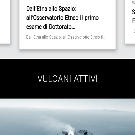
0
Dall’Etna allo Spazio:
S
all’Osservatorio Etneo il primo
E
esame di Dottorato…
S
Dall’Etna allo Spazio: all’Osservatorio Etneo il…
VULCANI ATTIVI