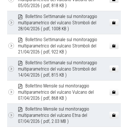
f
05/05/2026
( pdf, 818 KB )
p
Bollettino Settimanale sul monitoraggio
d
multiparametrico del vulcano Stromboli del
f
28/04/2026
( pdf, 1008 KB )
p
Bollettino Settimanale sul monitoraggio
d
multiparametrico del vulcano Stromboli del
f
21/04/2026
( pdf, 922 KB )
p
Bollettino Settimanale sul monitoraggio
d
multiparametrico del vulcano Stromboli del
f
14/04/2026
( pdf, 815 KB )
p
Bollettino Mensile sul monitoraggio
d
multiparametrico del vulcano Vulcano del
f
07/04/2026
( pdf, 868 KB )
p
Bollettino Mensile sul monitoraggio
d
multiparametrico del vulcano Etna del
f
07/04/2026
( pdf, 2.03 MB )