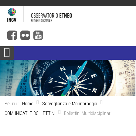
Sei qui:
Home
Sorveglianza e Monitoraggio
COMUNICATI E BOLLETTINI
Bollettini Multidisciplinari