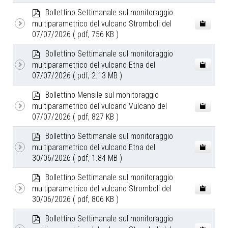
p
Bollettino Settimanale sul monitoraggio
d
multiparametrico del vulcano Stromboli del
f
07/07/2026
( pdf, 756 KB )
p
Bollettino Settimanale sul monitoraggio
d
multiparametrico del vulcano Etna del
f
07/07/2026
( pdf, 2.13 MB )
p
Bollettino Mensile sul monitoraggio
d
multiparametrico del vulcano Vulcano del
f
07/07/2026
( pdf, 827 KB )
p
Bollettino Settimanale sul monitoraggio
d
multiparametrico del vulcano Etna del
f
30/06/2026
( pdf, 1.84 MB )
p
Bollettino Settimanale sul monitoraggio
d
multiparametrico del vulcano Stromboli del
f
30/06/2026
( pdf, 806 KB )
p
Bollettino Settimanale sul monitoraggio
d