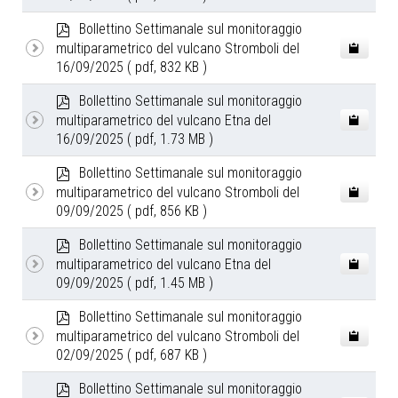
p
Bollettino Settimanale sul monitoraggio
d
multiparametrico del vulcano Stromboli del
f
16/09/2025
( pdf, 832 KB )
p
Bollettino Settimanale sul monitoraggio
d
multiparametrico del vulcano Etna del
f
16/09/2025
( pdf, 1.73 MB )
p
Bollettino Settimanale sul monitoraggio
d
multiparametrico del vulcano Stromboli del
f
09/09/2025
( pdf, 856 KB )
p
Bollettino Settimanale sul monitoraggio
d
multiparametrico del vulcano Etna del
f
09/09/2025
( pdf, 1.45 MB )
p
Bollettino Settimanale sul monitoraggio
d
multiparametrico del vulcano Stromboli del
f
02/09/2025
( pdf, 687 KB )
p
Bollettino Settimanale sul monitoraggio