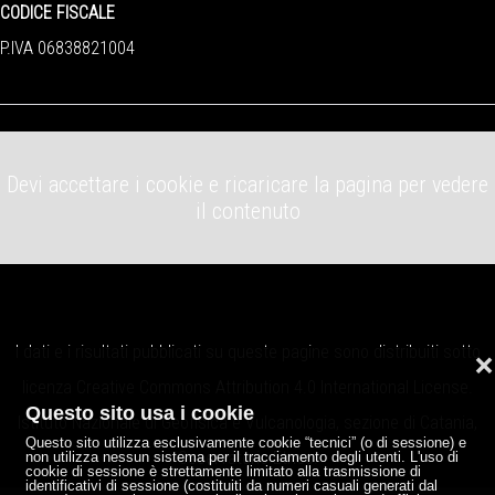
CODICE FISCALE
P.IVA 06838821004
Devi accettare i cookie e ricaricare la pagina per vedere
il contenuto
I dati e i risultati pubblicati su queste pagine sono distribuiti sotto
❌
licenza
Creative Commons Attribution 4.0 International License
.
Questo sito usa i cookie
Istituto Nazionale di Geofisica e Vulcanologia, sezione di Catania,
Questo sito utilizza esclusivamente cookie “tecnici” (o di sessione) e
Osservatorio Etneo.
non utilizza nessun sistema per il tracciamento degli utenti. L'uso di
cookie di sessione è strettamente limitato alla trasmissione di
identificativi di sessione (costituiti da numeri casuali generati dal