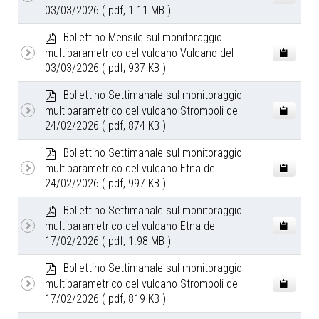
f
03/03/2026
( pdf, 1.11 MB )
p
Bollettino Mensile sul monitoraggio
d
multiparametrico del vulcano Vulcano del
f
03/03/2026
( pdf, 937 KB )
p
Bollettino Settimanale sul monitoraggio
d
multiparametrico del vulcano Stromboli del
f
24/02/2026
( pdf, 874 KB )
p
Bollettino Settimanale sul monitoraggio
d
multiparametrico del vulcano Etna del
f
24/02/2026
( pdf, 997 KB )
p
Bollettino Settimanale sul monitoraggio
d
multiparametrico del vulcano Etna del
f
17/02/2026
( pdf, 1.98 MB )
p
Bollettino Settimanale sul monitoraggio
d
multiparametrico del vulcano Stromboli del
f
17/02/2026
( pdf, 819 KB )