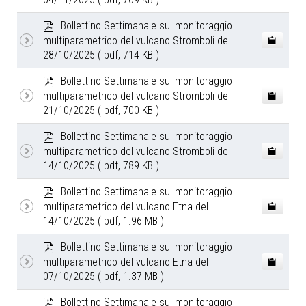
p
Bollettino Settimanale sul monitoraggio
d
multiparametrico del vulcano Stromboli del
f
28/10/2025
( pdf, 714 KB )
p
Bollettino Settimanale sul monitoraggio
d
multiparametrico del vulcano Stromboli del
f
21/10/2025
( pdf, 700 KB )
p
Bollettino Settimanale sul monitoraggio
d
multiparametrico del vulcano Stromboli del
f
14/10/2025
( pdf, 789 KB )
p
Bollettino Settimanale sul monitoraggio
d
multiparametrico del vulcano Etna del
f
14/10/2025
( pdf, 1.96 MB )
p
Bollettino Settimanale sul monitoraggio
d
multiparametrico del vulcano Etna del
f
07/10/2025
( pdf, 1.37 MB )
p
Bollettino Settimanale sul monitoraggio