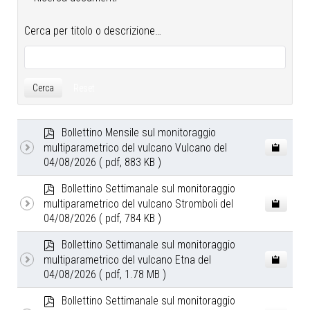
Cerca per titolo o descrizione…
Cerca
Reset
p
Bollettino Mensile sul monitoraggio
d
multiparametrico del vulcano Vulcano del
f
04/08/2026
( pdf, 883 KB )
p
Bollettino Settimanale sul monitoraggio
d
multiparametrico del vulcano Stromboli del
f
04/08/2026
( pdf, 784 KB )
p
Bollettino Settimanale sul monitoraggio
d
multiparametrico del vulcano Etna del
f
04/08/2026
( pdf, 1.78 MB )
p
Bollettino Settimanale sul monitoraggio