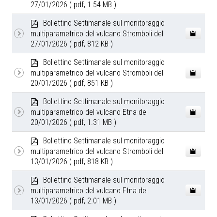
f
27/01/2026
( pdf, 1.54 MB )
p
Bollettino Settimanale sul monitoraggio
d
multiparametrico del vulcano Stromboli del
f
27/01/2026
( pdf, 812 KB )
p
Bollettino Settimanale sul monitoraggio
d
multiparametrico del vulcano Stromboli del
f
20/01/2026
( pdf, 851 KB )
p
Bollettino Settimanale sul monitoraggio
d
multiparametrico del vulcano Etna del
f
20/01/2026
( pdf, 1.31 MB )
p
Bollettino Settimanale sul monitoraggio
d
multiparametrico del vulcano Stromboli del
f
13/01/2026
( pdf, 818 KB )
p
Bollettino Settimanale sul monitoraggio
d
multiparametrico del vulcano Etna del
f
13/01/2026
( pdf, 2.01 MB )