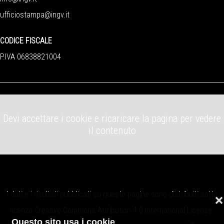
ufficiostampa@ingv.it
CODICE FISCALE
P.IVA 06838821004
Devi accettare i cookie e ricaricare la pagina per vedere
il contenuto
I dati e i risultati pubblicati su queste pagine sono distribuiti sotto
❌
licenza
Creative Commons Attribution 4.0 International License
.
Questo sito usa i cookie