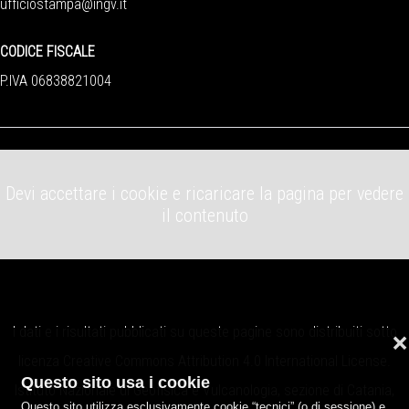
ufficiostampa@ingv.it
CODICE FISCALE
P.IVA 06838821004
Devi accettare i cookie e ricaricare la pagina per vedere
il contenuto
I dati e i risultati pubblicati su queste pagine sono distribuiti sotto
❌
licenza
Creative Commons Attribution 4.0 International License
.
Questo sito usa i cookie
Istituto Nazionale di Geofisica e Vulcanologia, sezione di Catania,
Questo sito utilizza esclusivamente cookie “tecnici” (o di sessione) e