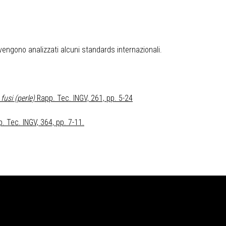
vengono analizzati alcuni standards internazionali.
fusi (perle)
Rapp. Tec. INGV, 261, pp. 5-24
. Tec. INGV, 364, pp. 7-11.