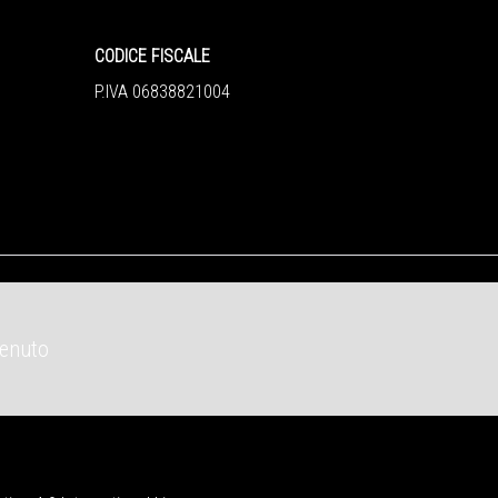
CODICE FISCALE
P.IVA 06838821004
tenuto