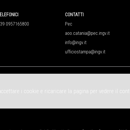
ELEFONICI
CONTATTI
+39 0957165800
Pec
aoo.catania@pec.ingv.it
info@ingv.it
ufficiostampa@ingv.it
accettare i cookie e ricaricare la pagina per vedere il con