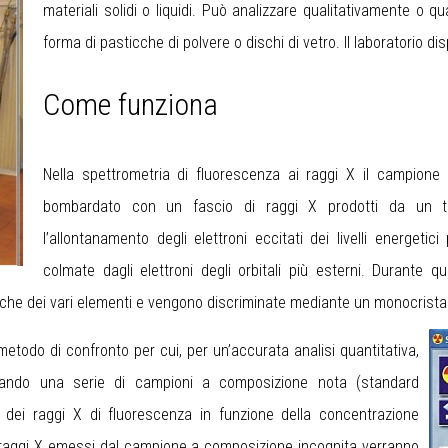
materiali solidi o liquidi. Può analizzare qualitativamente o 
forma di pasticche di polvere o dischi di vetro. Il laboratorio 
Come funziona
Nella spettrometria di fluorescenza ai raggi X il campione
bombardato con un fascio di raggi X prodotti da un tub
l’allontanamento degli elettroni eccitati dei livelli energeti
colmate dagli elettroni degli orbitali più esterni. Durante
stiche dei vari elementi e vengono discriminate mediante un monocrista
etodo di confronto per cui, per un’accurata analisi quantitativa,
izzando una serie di campioni a composizione nota (standard
ità dei raggi X di fluorescenza in funzione della concentrazione
ei raggi X emessi dal campione a composizione incognita verranno