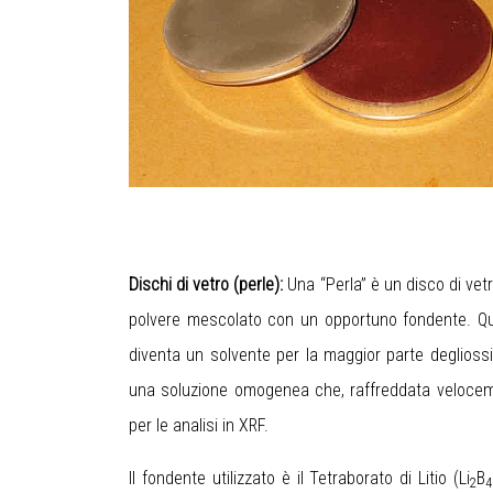
Dischi di vetro (perle):
Una “Perla” è un disco di vetr
polvere mescolato con un opportuno fondente. Qu
diventa un solvente per la maggior parte deglioss
una soluzione omogenea che, raffreddata veloce
per le analisi in XRF.
Il fondente utilizzato è il Tetraborato di Litio (Li
B
2
4