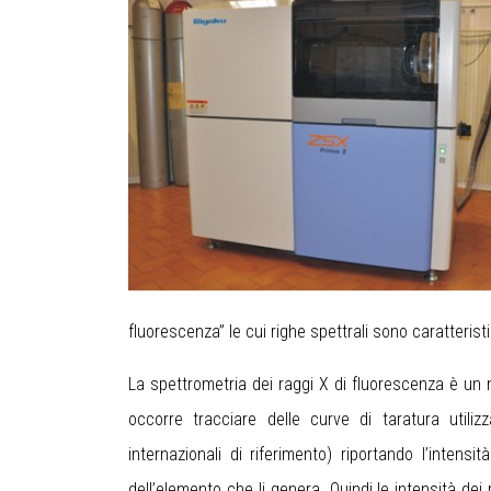
fluorescenza” le cui righe spettrali sono caratteri
La spettrometria dei raggi X di fluorescenza è un m
occorre tracciare delle curve di taratura util
internazionali di riferimento) riportando l’intens
dell’elemento che li genera. Quindi le intensità d