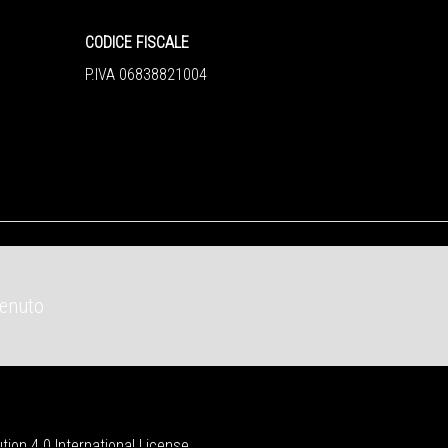
CODICE FISCALE
P.IVA 06838821004
tenuto
ion 4.0 International License
.