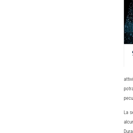
atti
potr
pecul
La s
alcu
Dura