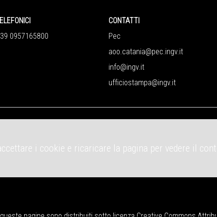
ELEFONICI
CONTATTI
+39 0957165800
Pec
aoo.catania@pec.ingv.it
info@ingv.it
ufficiostampa@ingv.it
accettare i cookie e ricaricare la pagina per vedere il con
su queste pagine sono distribuiti sotto licenza
Creative Commons Attribut