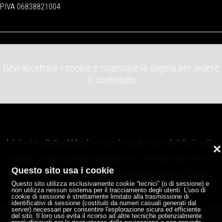
P.IVA 06838821004
Devi accettare i cookie e ricaricare la pagina per vedere
il contenuto
I dati e i risultati pubblicati su queste pagine sono distribuiti sotto
❌
licenza
Creative Commons Attribution 4.0 International License
.
Questo sito usa i cookie
Istituto Nazionale di Geofisica e Vulcanologia, sezione di Catania,
Questo sito utilizza esclusivamente cookie “tecnici” (o di sessione) e
Osservatorio Etneo.
non utilizza nessun sistema per il tracciamento degli utenti. L'uso di
cookie di sessione è strettamente limitato alla trasmissione di
identificativi di sessione (costituiti da numeri casuali generati dal
server) necessari per consentire l'esplorazione sicura ed efficiente
del sito. Il loro uso evita il ricorso ad altre tecniche potenzialmente
Note legali
Privacy
Credits
P.IVA 06838821004