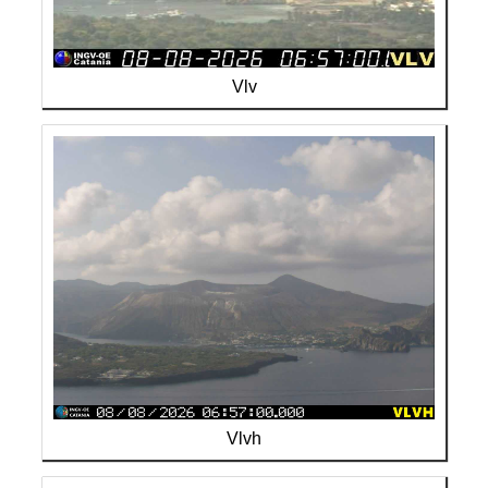
Vlv
Vlvh