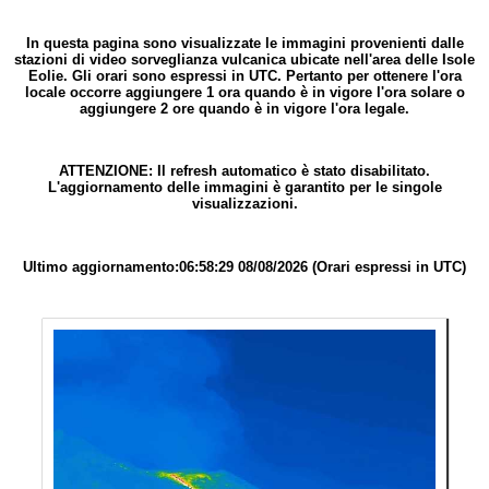
In questa pagina sono visualizzate le immagini provenienti dalle
stazioni di video sorveglianza vulcanica ubicate nell'area delle Isole
Eolie. Gli orari sono espressi in UTC. Pertanto per ottenere l'ora
locale occorre aggiungere 1 ora quando è in vigore l'ora solare o
aggiungere 2 ore quando è in vigore l'ora legale.
ATTENZIONE: Il refresh automatico è stato disabilitato.
L'aggiornamento delle immagini è garantito per le singole
visualizzazioni.
Ultimo aggiornamento:06:58:29 08/08/2026 (Orari espressi in UTC)