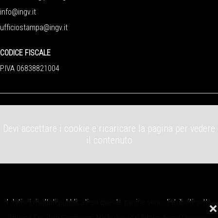
info@ingv.it
ufficiostampa@ingv.it
CODICE FISCALE
P.IVA 06838821004
Devi accettare i cookie e ricaricare la pagina per vedere
il contenuto
I dati e i risultati pubblicati su queste pagine sono distribuiti sotto
❌
licenza
Creative Commons Attribution 4.0 International License
.