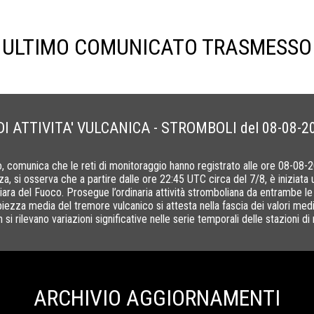
ULTIMO COMUNICATO TRASMESSO
 ATTIVITA' VULCANICA - STROMBOLI del 08-08-20
eo, comunica che le reti di monitoraggio hanno registrato alle ore 08-08-
nza, si osserva che a partire dalle ore 22:45 UTC circa del 7/8, è iniziata 
iara del Fuoco. Prosegue l’ordinaria attività stromboliana da entrambe le
mpiezza media del tremore vulcanico si attesta nella fascia dei valori medi
si rilevano variazioni significative nelle serie temporali delle stazioni d
ARCHIVIO AGGIORNAMENTI