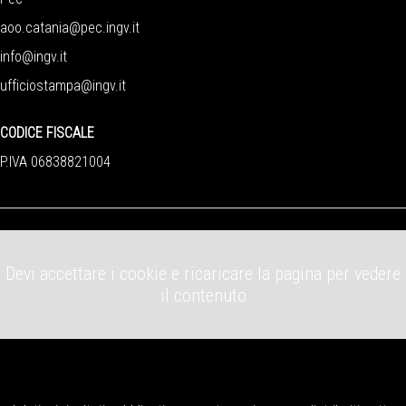
aoo.catania@pec.ingv.it
info@ingv.it
ufficiostampa@ingv.it
CODICE FISCALE
P.IVA 06838821004
Devi accettare i cookie e ricaricare la pagina per vedere
il contenuto