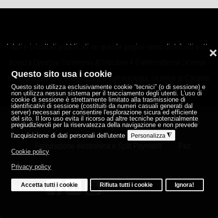
I dati e i risultati pubblicati su queste pagine sono distribuiti sotto
❌
licenza
Creative Commons Attribution 4.0 International License
.
Questo sito usa i cookie
Istituto Nazionale di Geofisica e Vulcanologia, sezione di Catania,
Questo sito utilizza esclusivamente cookie “tecnici” (o di sessione) e
Osservatorio Etneo.
non utilizza nessun sistema per il tracciamento degli utenti. L'uso di
cookie di sessione è strettamente limitato alla trasmissione di
identificativi di sessione (costituiti da numeri casuali generati dal
server) necessari per consentire l'esplorazione sicura ed efficiente
del sito. Il loro uso evita il ricorso ad altre tecniche potenzialmente
Note legali
Privacy
Credits
P.IVA 06838821004
pregiudizievoli per la riservatezza della navigazione e non prevede
l'acquisizione di dati personali dell'utente
◮
Personalizza
Fatturazione elettronica e Split Payment
Pec
Cookie policy
Privacy policy
Accetta tutti i cookie
Rifiuta tutti i cookie
Ignora!
Seguici su