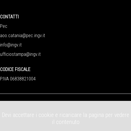
CONTATTI
Pec
aoo.catania@pec.ingv.it
info@ingv.it
ufficiostampa@ingv.it
CODICE FISCALE
P.IVA 06838821004
Devi accettare i cookie e ricaricare la pagina per vedere
il contenuto