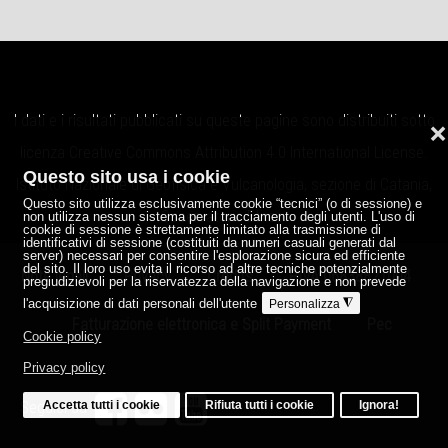
I dati e i risultati pubblicati su queste pagine sono distribuiti sotto
❌
licenza
Creative Commons Attribution 4.0 International License
.
Questo sito usa i cookie
Istituto Nazionale di Geofisica e Vulcanologia, sezione di Catania,
Questo sito utilizza esclusivamente cookie “tecnici” (o di sessione) e
Osservatorio Etneo.
non utilizza nessun sistema per il tracciamento degli utenti. L'uso di
cookie di sessione è strettamente limitato alla trasmissione di
identificativi di sessione (costituiti da numeri casuali generati dal
server) necessari per consentire l'esplorazione sicura ed efficiente
del sito. Il loro uso evita il ricorso ad altre tecniche potenzialmente
Note legali
Privacy
Credits
P.IVA 06838821004
pregiudizievoli per la riservatezza della navigazione e non prevede
l'acquisizione di dati personali dell'utente
◮
Personalizza
Fatturazione elettronica e Split Payment
Pec
Cookie policy
Privacy policy
Accetta tutti i cookie
Rifiuta tutti i cookie
Ignora!
Seguici su