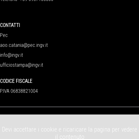
CONTATTI
Pec
aoo.catania@pec.ingv.it
info@ingv.it
ufficiostampa@ingv.it
CODICE FISCALE
P.IVA 06838821004
Devi accettare i cookie e ricaricare la pagina per vedere
il contenuto