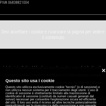
P.IVA 06838821004
Devi accettare i cookie e ricaricare la pagina per vedere
il contenuto
I dati e i risultati pubblicati su queste pagine sono distribuiti sotto
❌
licenza
Creative Commons Attribution 4.0 International License
.
Questo sito usa i cookie
Istituto Nazionale di Geofisica e Vulcanologia, sezione di Catania,
Questo sito utilizza esclusivamente cookie “tecnici” (o di sessione) e
Osservatorio Etneo.
non utilizza nessun sistema per il tracciamento degli utenti. L'uso di
cookie di sessione è strettamente limitato alla trasmissione di
identificativi di sessione (costituiti da numeri casuali generati dal
server) necessari per consentire l'esplorazione sicura ed efficiente
del sito. Il loro uso evita il ricorso ad altre tecniche potenzialmente
Note legali
Privacy
Credits
P.IVA 06838821004
pregiudizievoli per la riservatezza della navigazione e non prevede