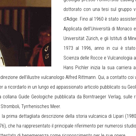
dottorato con una tesi sul gruppo vu
d'Adige. Fino al 1960 è stato assisten
Applicata dell'Università di Monaco e
Universität Zürich, e gli Istituti di M
1973 al 1996, anno in cui è stato
Scienza delle Rocce e Vulcanologia al
Hans Pichler inizia la sua carrier
 direzione dell’illustre vulcanologo Alfred Rittmann. Qui, a contatto c
ler a ricordarlo in un lungo ed appassionato articolo pubblicato su G
 collana Guide Geologiche pubblicata da Borntraeger Verlag, sulle reg
, Stromboli, Tyrrhenisches Meer.
la prima dettagliata descrizione della storia vulcanica di Lipari (1980
976), che ha rappresentato il principale riferimento per numerosi studio
un attestato di benemerenza come riconoscimento per le sue opere.