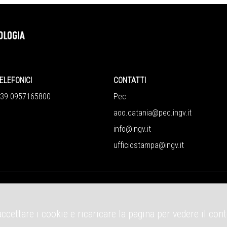
ELEFONICI
CONTATTI
+39 0957165800
Pec
aoo.catania@pec.ingv.it
info@ingv.it
ufficiostampa@ingv.it
accettare i cookie e ricaricare la pagina per vedere il con