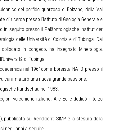
lcanico del porfido quarzoso di Bolzano, della Val
te di ricerca presso l'Istituto di Geologia Generale e
d in seguito presso il Paläontologische Institut der
ineralogia delle Università di Colonia e di Tubinga. Dal
 collocato in congedo, ha insegnato Mineralogia,
l’Università di Tubinga.
a accademica nel 1961come borsista NATO presso il
oi vulcani, maturò una nuova grande passione.
eologische Rundschau nel 1983.
ioni vulcaniche italiane. Alle Eolie dedicò il terzo
), pubblicata sui Rendiconti SIMP e la stesura della
si negli anni a seguire.