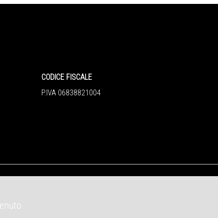
CODICE FISCALE
P.IVA 06838821004
tenuto