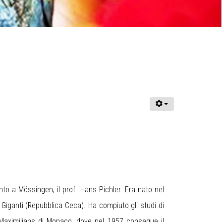
o a Mössingen, il prof. Hans Pichler. Era nato nel
Giganti (Repubblica Ceca). Ha compiuto gli studi di
-Maximilians di Monaco, dove nel 1957 consegue il