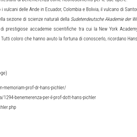
o i vulcani delle Ande in Ecuador, Colombia e Bolivia, il vulcano di Santor
la sezione di scienze naturali della
Sudetendeutsche Akademie der Wi
 di prestigiose accademie scientifiche tra cui la New York Academy
 Tutti coloro che hanno avuto la fortuna di conoscerlo, ricordano Han
oge)
n-memoriam-prof-dr-hans-pichler/
ra/1294-benemerenza-per-il-prof-dott-hans-
pichler
hler.php