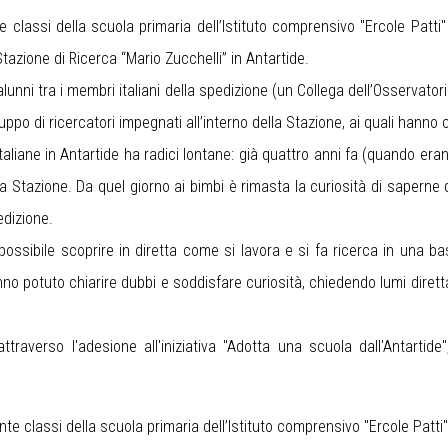
classi della scuola primaria dell’Istituto comprensivo "Ercole Patti"
tazione di Ricerca “Mario Zucchelli” in Antartide.
unni tra i membri italiani della spedizione (un Collega dell’Osservatorio 
o di ricercatori impegnati all’interno della Stazione, ai quali hanno 
a italiane in Antartide ha radici lontane: già quattro anni fa (quando era
a Stazione. Da quel giorno ai bimbi è rimasta la curiosità di saperne di
edizione.
 possibile scoprire in diretta come si lavora e si fa ricerca in una b
nno potuto chiarire dubbi e soddisfare curiosità, chiedendo lumi diretta
ttraverso l'adesione all'iniziativa "Adotta una scuola dall'Antartid
inte classi della scuola primaria dell’Istituto comprensivo "Ercole Patti