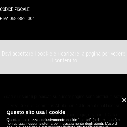
CODICE FISCALE
P.IVA 06838821004
Devi accettare i cookie e ricaricare la pagina per vedere
il contenuto
I dati e i risultati pubblicati su queste pagine sono distribuiti sotto
❌
licenza
Creative Commons Attribution 4.0 International License
.
Questo sito usa i cookie
Istituto Nazionale di Geofisica e Vulcanologia, sezione di Catania,
Questo sito utilizza esclusivamente cookie “tecnici” (o di sessione) e
Osservatorio Etneo.
non utilizza nessun sistema per il tracciamento degli utenti. L'uso di