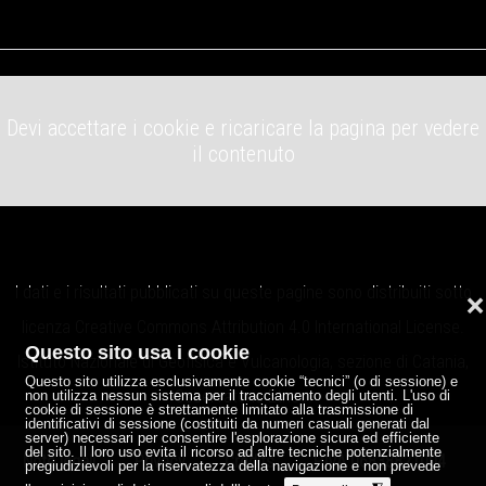
Devi accettare i cookie e ricaricare la pagina per vedere
il contenuto
I dati e i risultati pubblicati su queste pagine sono distribuiti sotto
❌
licenza
Creative Commons Attribution 4.0 International License
.
Questo sito usa i cookie
Istituto Nazionale di Geofisica e Vulcanologia, sezione di Catania,
Questo sito utilizza esclusivamente cookie “tecnici” (o di sessione) e
Osservatorio Etneo.
non utilizza nessun sistema per il tracciamento degli utenti. L'uso di
cookie di sessione è strettamente limitato alla trasmissione di
identificativi di sessione (costituiti da numeri casuali generati dal
server) necessari per consentire l'esplorazione sicura ed efficiente
del sito. Il loro uso evita il ricorso ad altre tecniche potenzialmente
Note legali
Privacy
Credits
P.IVA 06838821004
pregiudizievoli per la riservatezza della navigazione e non prevede