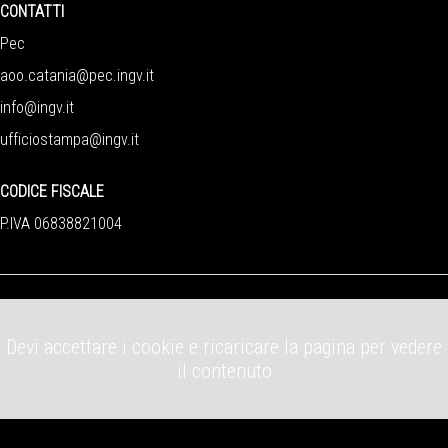
CONTATTI
Pec
aoo.catania@pec.ingv.it
info@ingv.it
ufficiostampa@ingv.it
CODICE FISCALE
P.IVA 06838821004
Devi accettare i cookie e ricaricare la pagina per vedere
il contenuto