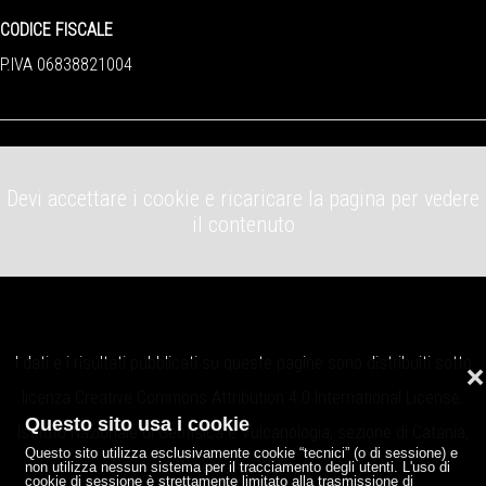
CODICE FISCALE
P.IVA 06838821004
Devi accettare i cookie e ricaricare la pagina per vedere
il contenuto
I dati e i risultati pubblicati su queste pagine sono distribuiti sotto
❌
licenza
Creative Commons Attribution 4.0 International License
.
Questo sito usa i cookie
Istituto Nazionale di Geofisica e Vulcanologia, sezione di Catania,
Questo sito utilizza esclusivamente cookie “tecnici” (o di sessione) e
Osservatorio Etneo.
non utilizza nessun sistema per il tracciamento degli utenti. L'uso di
cookie di sessione è strettamente limitato alla trasmissione di