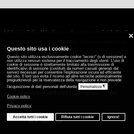
I dati e i risultati pubblicati su queste pagine sono distribuiti sotto
❌
licenza
Creative Commons Attribution 4.0 International License
.
Questo sito usa i cookie
Istituto Nazionale di Geofisica e Vulcanologia, sezione di Catania,
Questo sito utilizza esclusivamente cookie “tecnici” (o di sessione) e
Osservatorio Etneo.
non utilizza nessun sistema per il tracciamento degli utenti. L'uso di
cookie di sessione è strettamente limitato alla trasmissione di
identificativi di sessione (costituiti da numeri casuali generati dal
server) necessari per consentire l'esplorazione sicura ed efficiente
del sito. Il loro uso evita il ricorso ad altre tecniche potenzialmente
Note legali
Privacy
Credits
P.IVA 06838821004
pregiudizievoli per la riservatezza della navigazione e non prevede
l'acquisizione di dati personali dell'utente
◮
Personalizza
Fatturazione elettronica e Split Payment
Pec
Cookie policy
Privacy policy
Accetta tutti i cookie
Rifiuta tutti i cookie
Ignora!
Seguici su