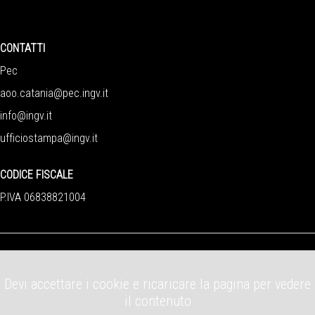
CONTATTI
Pec
aoo.catania@pec.ingv.it
info@ingv.it
ufficiostampa@ingv.it
CODICE FISCALE
P.IVA 06838821004
Devi accettare i cookie e ricaricare la pagina per vedere
il contenuto