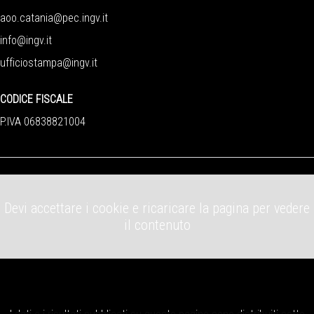
aoo.catania@pec.ingv.it
info@ingv.it
ufficiostampa@ingv.it
CODICE FISCALE
P.IVA 06838821004
Devi accettare i cookie e ricaricare la pagina per vedere
il contenuto