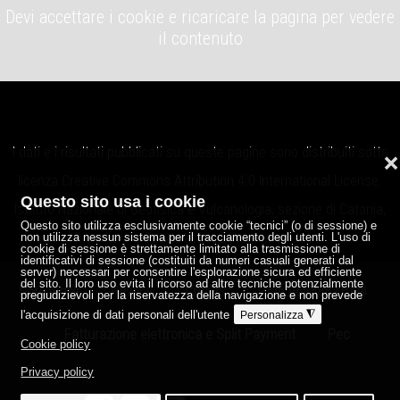
Devi accettare i cookie e ricaricare la pagina per vedere
il contenuto
I dati e i risultati pubblicati su queste pagine sono distribuiti sotto
❌
licenza
Creative Commons Attribution 4.0 International License
.
Questo sito usa i cookie
Istituto Nazionale di Geofisica e Vulcanologia, sezione di Catania,
Questo sito utilizza esclusivamente cookie “tecnici” (o di sessione) e
Osservatorio Etneo.
non utilizza nessun sistema per il tracciamento degli utenti. L'uso di
cookie di sessione è strettamente limitato alla trasmissione di
identificativi di sessione (costituiti da numeri casuali generati dal
server) necessari per consentire l'esplorazione sicura ed efficiente
del sito. Il loro uso evita il ricorso ad altre tecniche potenzialmente
Note legali
Privacy
Credits
P.IVA 06838821004
pregiudizievoli per la riservatezza della navigazione e non prevede
l'acquisizione di dati personali dell'utente
◮
Personalizza
Fatturazione elettronica e Split Payment
Pec
Cookie policy
Privacy policy