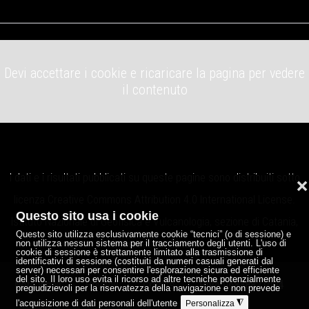
Devi accettare i cookie e ricaricare la pagina per vedere
il contenuto
I dati e i risultati pubblicati su queste pagine sono distribuiti sotto
❌
licenza
Creative Commons Attribution 4.0 International License
.
Questo sito usa i cookie
Istituto Nazionale di Geofisica e Vulcanologia, sezione di Catania,
Questo sito utilizza esclusivamente cookie “tecnici” (o di sessione) e
Osservatorio Etneo.
non utilizza nessun sistema per il tracciamento degli utenti. L'uso di
cookie di sessione è strettamente limitato alla trasmissione di
identificativi di sessione (costituiti da numeri casuali generati dal
server) necessari per consentire l'esplorazione sicura ed efficiente
del sito. Il loro uso evita il ricorso ad altre tecniche potenzialmente
Note legali
Privacy
Credits
P.IVA 06838821004
pregiudizievoli per la riservatezza della navigazione e non prevede
l'acquisizione di dati personali dell'utente
◮
Personalizza