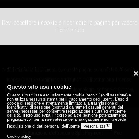
Devi accettare i cookie e ricaricare la pagina per vedere
il contenuto
I dati e i risultati pubblicati su queste pagine sono distribuiti sotto
❌
licenza
Creative Commons Attribution 4.0 International License
.
Questo sito usa i cookie
Istituto Nazionale di Geofisica e Vulcanologia, sezione di Catania,
Questo sito utilizza esclusivamente cookie “tecnici” (o di sessione) e
Osservatorio Etneo.
non utilizza nessun sistema per il tracciamento degli utenti. L'uso di
cookie di sessione è strettamente limitato alla trasmissione di
identificativi di sessione (costituiti da numeri casuali generati dal
server) necessari per consentire l'esplorazione sicura ed efficiente
del sito. Il loro uso evita il ricorso ad altre tecniche potenzialmente
Note legali
Privacy
Credits
P.IVA 06838821004
pregiudizievoli per la riservatezza della navigazione e non prevede
l'acquisizione di dati personali dell'utente
◮
Personalizza
Fatturazione elettronica e Split Payment
Pec
Cookie policy