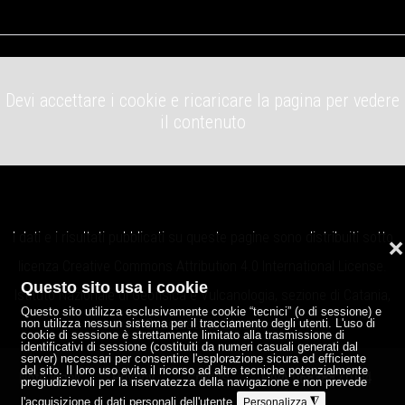
Devi accettare i cookie e ricaricare la pagina per vedere
il contenuto
I dati e i risultati pubblicati su queste pagine sono distribuiti sotto
❌
licenza
Creative Commons Attribution 4.0 International License
.
Questo sito usa i cookie
Istituto Nazionale di Geofisica e Vulcanologia, sezione di Catania,
Questo sito utilizza esclusivamente cookie “tecnici” (o di sessione) e
Osservatorio Etneo.
non utilizza nessun sistema per il tracciamento degli utenti. L'uso di
cookie di sessione è strettamente limitato alla trasmissione di
identificativi di sessione (costituiti da numeri casuali generati dal
server) necessari per consentire l'esplorazione sicura ed efficiente
del sito. Il loro uso evita il ricorso ad altre tecniche potenzialmente
Note legali
Privacy
Credits
P.IVA 06838821004
pregiudizievoli per la riservatezza della navigazione e non prevede
l'acquisizione di dati personali dell'utente
◮
Personalizza