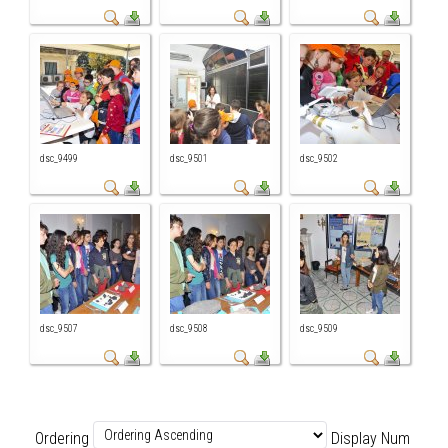
dsc_9499
dsc_9501
dsc_9502
dsc_9507
dsc_9508
dsc_9509
Ordering
Display Num