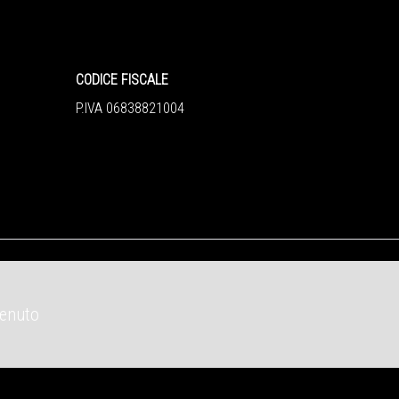
CODICE FISCALE
P.IVA 06838821004
tenuto