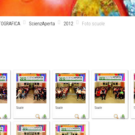
TOGRAFICA
ScienzAperta
2012
Foto scuole
Scuole
Scuole
Scuole
S