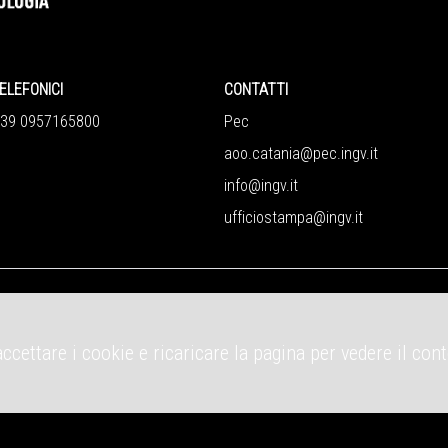
ELEFONICI
CONTATTI
+39 0957165800
Pec
aoo.catania@pec.ingv.it
info@ingv.it
ufficiostampa@ingv.it
accettare i cookie e ricaricare la pagina per vedere il con