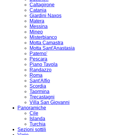
Caltagirone
Catania
Giardini Naxos
Matera
Messina
Mineo
Misterbianco
Motta Camastra
Motta Sant'Anastasia
Paterno'
Pescara
Piano Tavola
Randazzo
Roma
Sant'Alfio
Scordia
Taormina
Trecastagni
Villa San Giovanni
Panoramiche
Cile
Islanda
Turchia
Sezioni sottili
Varie