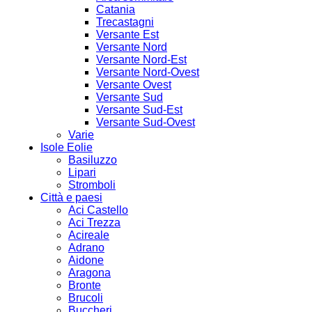
Catania
Trecastagni
Versante Est
Versante Nord
Versante Nord-Est
Versante Nord-Ovest
Versante Ovest
Versante Sud
Versante Sud-Est
Versante Sud-Ovest
Varie
Isole Eolie
Basiluzzo
Lipari
Stromboli
Città e paesi
Aci Castello
Aci Trezza
Acireale
Adrano
Aidone
Aragona
Bronte
Brucoli
Buccheri