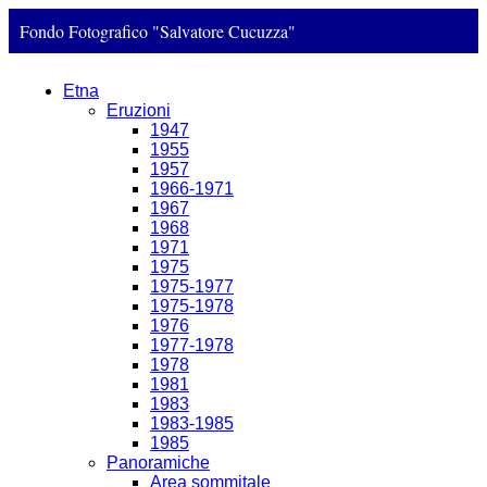
Fondo Fotografico "Salvatore Cucuzza"
Etna
Eruzioni
1947
1955
1957
1966-1971
1967
1968
1971
1975
1975-1977
1975-1978
1976
1977-1978
1978
1981
1983
1983-1985
1985
Panoramiche
Area sommitale