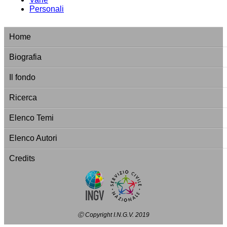
Personali
Home
Biografia
Il fondo
Ricerca
Elenco Temi
Elenco Autori
Credits
Ⓒ Copyright I.N.G.V. 2019