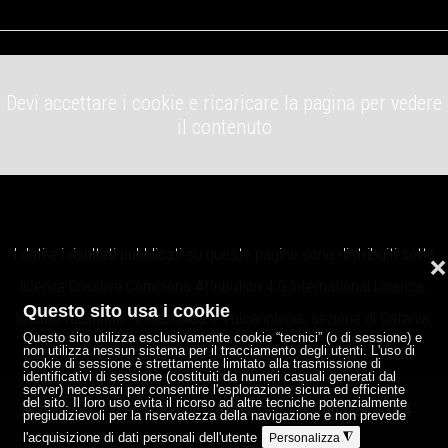
Devi accettare i cookie e ricaricare la pagina per vedere
il contenuto
I dati e i risultati pubblicati su queste pagine sono distribuiti sotto
❌
licenza
Creative Commons Attribution 4.0 International License
.
Questo sito usa i cookie
Istituto Nazionale di Geofisica e Vulcanologia, sezione di Catania,
Questo sito utilizza esclusivamente cookie “tecnici” (o di sessione) e
Osservatorio Etneo.
non utilizza nessun sistema per il tracciamento degli utenti. L'uso di
cookie di sessione è strettamente limitato alla trasmissione di
identificativi di sessione (costituiti da numeri casuali generati dal
server) necessari per consentire l'esplorazione sicura ed efficiente
del sito. Il loro uso evita il ricorso ad altre tecniche potenzialmente
Note legali
Privacy
Credits
P.IVA 06838821004
pregiudizievoli per la riservatezza della navigazione e non prevede
l'acquisizione di dati personali dell'utente
◮
Personalizza