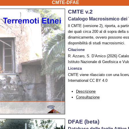
CMTE-DFAE
CMTE v.2
Catalogo Macrosismico dei T
Il CMTE (versione 2), riporta, a parti
dei quali circa 200 al di sopra della
dinamicamente, ovvero possono essere 
disponibilità di studi macrosismici.
Citazione
R. Azzaro, S. D’Amico (2026) Catalo
Istituto Nazionale di Geofisica e Vu
Licenza
CMTE viene rilasciato con una licen
International CC BY 4.0
Descrizione
Consultazione
DFAE (beta)
Database delle faglie Attive