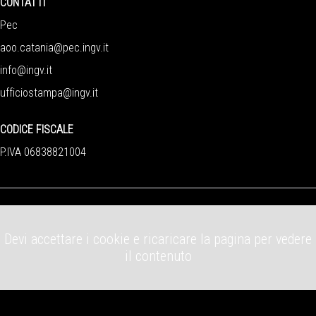
CONTATTI
Pec
aoo.catania@pec.ingv.it
info@ingv.it
ufficiostampa@ingv.it
CODICE FISCALE
P.IVA 06838821004
Devi accettare i cookie e ricaricare la pagina per vedere
il contenuto