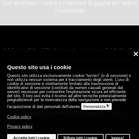
Devi accettare i cookie e ricaricare la pagina per vedere
il contenuto
I dati e i risultati pubblicati su queste pagine sono distribuiti sotto
❌
licenza
Creative Commons Attribution 4.0 International License
.
Questo sito usa i cookie
Istituto Nazionale di Geofisica e Vulcanologia, sezione di Catania,
Questo sito utilizza esclusivamente cookie “tecnici” (o di sessione) e
Osservatorio Etneo.
non utilizza nessun sistema per il tracciamento degli utenti. L'uso di
cookie di sessione è strettamente limitato alla trasmissione di
identificativi di sessione (costituiti da numeri casuali generati dal
server) necessari per consentire l'esplorazione sicura ed efficiente
del sito. Il loro uso evita il ricorso ad altre tecniche potenzialmente
Note legali
Privacy
Credits
P.IVA 06838821004
pregiudizievoli per la riservatezza della navigazione e non prevede
l'acquisizione di dati personali dell'utente
◮
Personalizza
Fatturazione elettronica e Split Payment
Pec
Cookie policy
Privacy policy
Accetta tutti i cookie
Rifiuta tutti i cookie
Ignora!