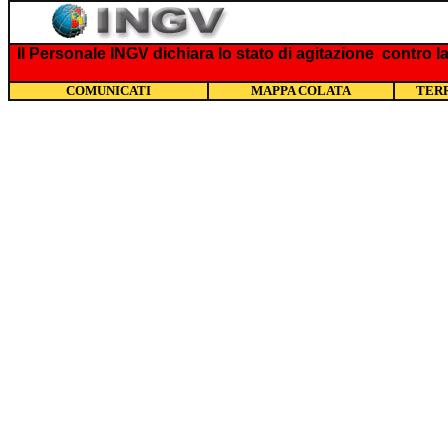
Il Personale INGV dichiara lo stato di agitazione contro 
COMUNICATI
MAPPA COLATA
TER