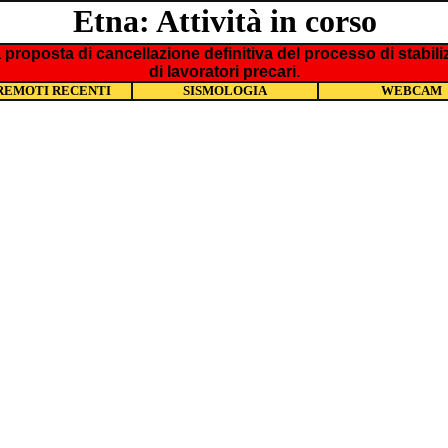
Etna:
Attività in corso
la proposta di cancellazione definitiva del processo di sta
di lavoratori precari.
REMOTI RECENTI
SISMOLOGIA
WEBCAM